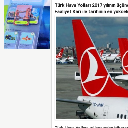
Türk Hava Yolları 2017 yılının üçü
AYJET’TE 137. DÖNEM
Faaliyet Karı ile tarihinin en yükse