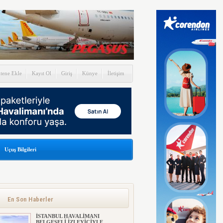
itene Ekle
Kayıt Ol
Giriş
Künye
İletişim
Uçuş Bilgileri
En Son Haberler
İSTANBUL HAVALİMANI
BELGESELİ İZLEYİCİYLE