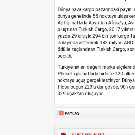
Dünya hava kargo pazarındaki payını 
dünya genelinde 55 noktaya ulaşırken, 
Açtığı hatlarla Asya’dan Afrika’ya, Av
oluşturan Turkish Cargo, 2017 yılının
yüzde 29 artışla 294 bin ton kargo ta
dolayında arttırarak 343 milyon ABD D
ödülle taçlandıran Turkish Cargo, son 
seçildi.
Türkiye’nin en değerli marka elçilerin
Phuket gibi hatlarla birlikte 120 ülke
noktaya uçuş gerçekleştiriyor. Dünyan
filosu bugün 223’ü dar gövde, 90’ı g
329 uçaktan oluşuyor.
SENDE YORUM YAZ