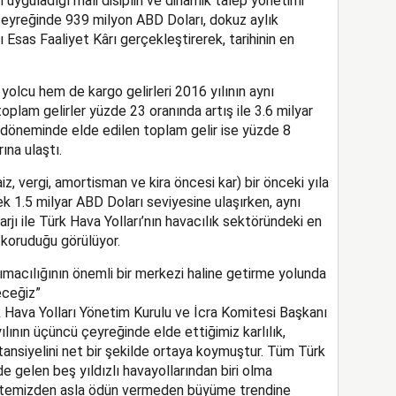
en uyguladığı mali disiplin ve dinamik talep yönetimi
 çeyreğinde 939 milyon ABD Doları, dokuz aylık
sas Faaliyet Kârı gerçekleştirerek, tarihinin en
olcu hem de kargo gelirleri 2016 yılının aynı
oplam gelirler yüzde 23 oranında artış ile 3.6 milyar
k döneminde elde edilen toplam gelir ise yüzde 8
ına ulaştı.
vergi, amortisman ve kira öncesi kar) bir önceki yıla
k 1.5 milyar ABD Doları seviyesine ulaşırken, aynı
ı ile Türk Hava Yolları’nın havacılık sektöründeki en
 koruduğu görülüyor.
şımacılığının önemli bir merkezi haline getirme yolunda
eceğiz”
k Hava Yolları Yönetim Kurulu ve İcra Komitesi Başkanı
ılının üçüncü çeyreğinde elde ettiğimiz karlılık,
ansiyelini net bir şekilde ortaya koymuştur. Tüm Türk
de gelen beş yıldızlı havayollarından biri olma
litemizden asla ödün vermeden büyüme trendine