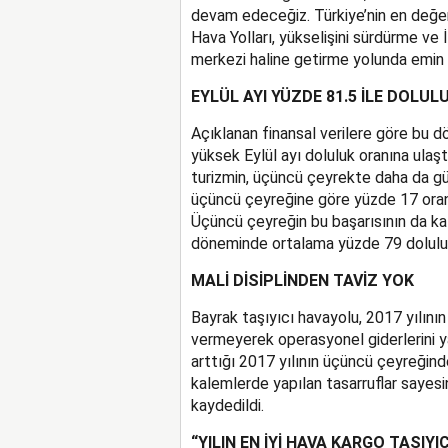
devam edeceğiz. Türkiye’nin en değer
Hava Yolları, yükselişini sürdürme ve 
merkezi haline getirme yolunda emin
EYLÜL AYI YÜZDE 81.5 İLE DOLUL
Açıklanan finansal verilere göre bu d
yüksek Eylül ayı doluluk oranına ulaşt
turizmin, üçüncü çeyrekte daha da güçl
üçüncü çeyreğine göre yüzde 17 oranın
Üçüncü çeyreğin bu başarısının da kat
döneminde ortalama yüzde 79 doluluk 
MALİ DİSİPLİNDEN TAVİZ YOK
Bayrak taşıyıcı havayolu, 2017 yılının
vermeyerek operasyonel giderlerini ya
arttığı 2017 yılının üçüncü çeyreğind
kalemlerde yapılan tasarruflar sayes
kaydedildi.
“YILIN EN İYİ HAVA KARGO TAŞI