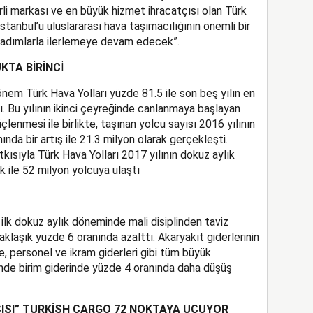
li markası ve en büyük hizmet ihracatçısı olan Türk
İstanbul’u uluslararası hava taşımacılığının önemli bir
 adımlarla ilerlemeye devam edecek”.
UKTA BİRİNC
İ
önem Türk Hava Yolları yüzde 81.5 ile son beş yılın en
ı. Bu yılının ikinci çeyreğinde canlanmaya başlayan
enmesi ile birlikte, taşınan yolcu sayısı 2016 yılının
da bir artış ile 21.3 milyon olarak gerçekleşti.
kısıyla Türk Hava Yolları 2017 yılının dokuz aylık
ile 52 milyon yolcuya ulaştı
 ilk dokuz aylık döneminde mali disiplinden taviz
klaşık yüzde 6 oranında azalttı. Akaryakıt giderlerinin
e, personel ve ikram giderleri gibi tüm büyük
inde birim giderinde yüzde 4 oranında daha düşüş
YICISI” TURKİSH CARGO 72 NOKTAYA UÇUYOR