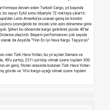
arttırmaya devam eden Turkish Cargo, yıl başında
bu sayıyı Eylül sonu itibariyle 72 noktaya çıkarttı.
rupa’dan Latin Amerika’ya uzanan geniş bir koridor
 üçüncü çeyreğinde bir önceki yılın aynı dönemine göre
şıdı. Şirket bu dönemde kargo gelirlerini yüzde 40’lar
olarına ulaştırdı. Başarılı performansını çok sayıda
olarak da Asya’da “Yılın En İyi Hava Kargo Taşıyıcısı”
den olan Türk Hava Yolları, bu yıl açılan Samara ve
de, 49’u yurtiçi, 251’i yurtdışı olmak üzere toplam 300
ın en genç filoları arasında bulunan Türk Hava Yolları
eniş gövde ve 16’sı kargo uçağı olmak üzere toplam