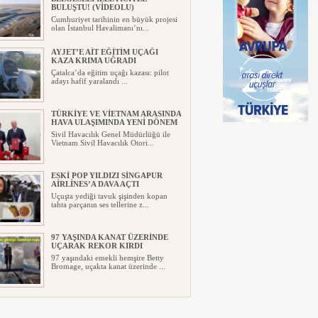
BULUŞTU! (VİDEOLU)
Cumhuriyet tarihinin en büyük projesi
olan İstanbul Havalimanı’nı...
AYJET’E AİT EĞİTİM UÇAĞI
KAZA KRIMA UĞRADI
Çatalca’da eğitim uçağı kazası: pilot
adayı hafif yaralandı ...
TÜRKİYE VE VİETNAM ARASINDA
HAVA ULAŞIMINDA YENİ DÖNEM
Sivil Havacılık Genel Müdürlüğü ile
Vietnam Sivil Havacılık Otori...
ESKİ POP YILDIZI SİNGAPUR
AİRLİNES’A DAVA AÇTI
Uçuşta yediği tavuk şişinden kopan
tahta parçanın ses tellerine z...
97 YAŞINDA KANAT ÜZERİNDE
UÇARAK REKOR KIRDI
97 yaşındaki emekli hemşire Betty
Bromage, uçakta kanat üzerinde ...
TRUMP’IN HELİKOPTERİ
TEHLİKE ATLATTI