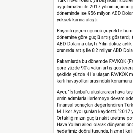
Türk Hava Yolları, yıl başından itibar
uygulamaları ile 2017 yılının üçüncü
döneminde ise 956 milyon ABD Doları E
yüksek karına ulaştı.
Başarılı geçen üçüncü çeyrekte hem y
dönemine göre güçlü artış gösterdi; t
ABD Dolarına ulaştı. Yılın dokuz aylı
oranında artış ile 8.2 milyar ABD Dolar
Rakamlarda bu dönemde FAVKÖK (Faiz, 
göre yüzde 90’a yakın artış gösterere
şekilde yüzde 41’e ulaşan FAVKÖK marj
karlı havayolları arasındaki konumunu
Aycı; “İstanbul’u uluslararası hava ta
emin adımlarla ilerlemeye devam ed
Finansal sonuçları değerlendiren Tür
M. İlker Aycı şunları kaydetti; “2017 y
Ortaklığımızın güçlü nakit üretme pot
Hava Yolları ailesi olarak dünyanın ön
hedefimiz doğrultusunda, hizmet ka