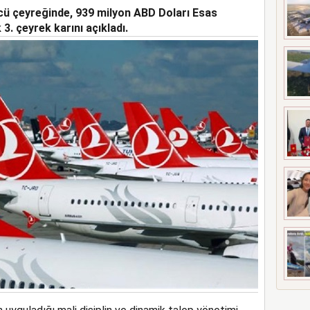
ncü çeyreğinde, 939 milyon ABD Doları Esas
 MEZUNİYETİ
k 3. çeyrek karını açıkladı.