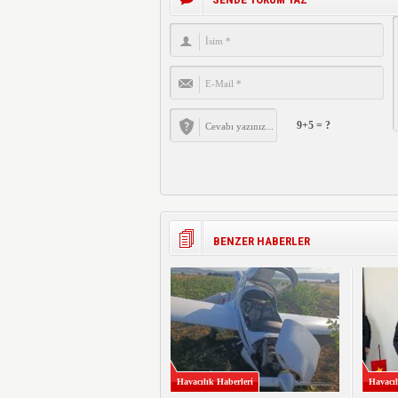
9+5 = ?
BENZER HABERLER
Havacılık Haberleri
Havacıl