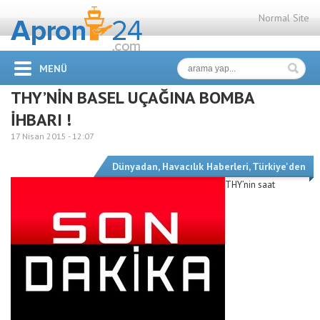
Normal Site
MENÜ
THY’NİN BASEL UÇAĞINA BOMBA
İHBARI !
17 Nisan 2015 -
12:07
Dünyadan
,
Havacılık Haberleri
,
Türkiye'den
THY’nin saat