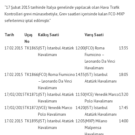
“17 Şubat 2015 tarihinde İtalya genelinde yapılacak olan Hava Trafik
Kontrolleri grevi münasebetiyle, Grev saatleri içerisinde kalan FCO-MXP
seferlerimiz iptal edilmiştir.”
Tarih
Uçuş
Kalkış Saati
Varış Saati
No
17.02.2015
TK1865
(IST) İstanbul Atatürk
12:00
(FCO) Roma
13:35
Havalimanı
Fiumicino –
Leonardo Da Vinci
Havalimanı
17.02.2015
TK1866
(FCO) Roma Fiumicino
14:35
(IST) İstanbul
18:05
– Leonardo Da Vinci
Atatürk Havalimanı
Havalimanı
17/02/2015
TK1871
(IST) İstanbul Atatürk
11:50
(VCE) Venedik Marco
13:20
Havalimanı
Polo Havalimanı
17/02/2015
TK1872
(VCE) Venedik Marco
14:20
(IST) İstanbul
17:45
Polo Havalimanı
Atatürk Havalimanı
17.02.2015
TK1895
(IST) İstanbul Atatürk
12:05
(MXP) Milano
14:00
Havalimanı
Malpensa
Havalimanı