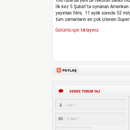
YouTube’da yeni bir rekorun sahibi old
İlk kez 5 Şubat’ta oynanan Amerikan U
yayınlan filmi, 11 aylık sürede 52 mi
tüm zamanların en çok izlenen SuperB
Görüntü için tıklayınız
SENDE YORUM YAZ