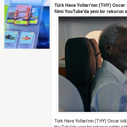
Türk Hava Yolları’nın (THY) Oscar
AYJET’E AİT EĞİTİM 
filmi YouTube’da yeni bir rekorun s
Türk Hava Yolları’nın (THY) Oscar ödü