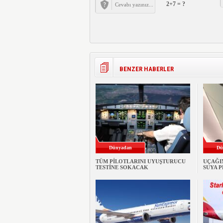
2+7 = ?
BENZER HABERLER
Dünyadan
Dü
TÜM PİLOTLARINI UYUŞTURUCU
UÇAĞI
TESTİNE SOKACAK
SUYA 