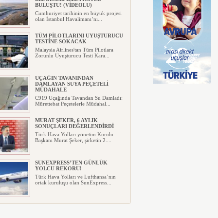
BULUŞTU! (VİDEOLU)
Cumhuriyet tarihinin en büyük projesi
olan İstanbul Havalimanı’nı...
TÜM PİLOTLARINI UYUŞTURUCU
TESTİNE SOKACAK
Malaysia Airlines'tan Tüm Pilotlara
Zorunlu Uyuşturucu Testi Kara...
UÇAĞIN TAVANINDAN
DAMLAYAN SUYA PEÇETELİ
MÜDAHALE
C919 Uçağında Tavandan Su Damladı:
Mürettebat Peçetelerle Müdahal...
MURAT ŞEKER, 6 AYLIK
SONUÇLARI DEĞERLENDİRDİ
Türk Hava Yolları yönetim Kurulu
Başkanı Murat Şeker, şirketin 2....
SUNEXPRESS’TEN GÜNLÜK
YOLCU REKORU!
Türk Hava Yolları ve Lufthansa’nın
ortak kuruluşu olan SunExpress...
IBERYA HAVAYOLLARI GÜNEŞ
TUTULMASI İÇİN ÖZEL UÇUŞ
DÜZENLİYOR