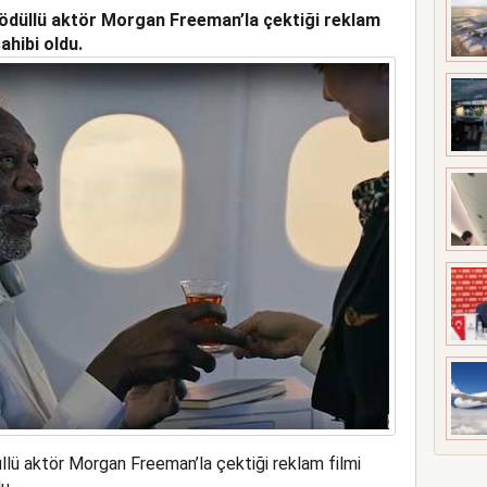
 ödüllü aktör Morgan Freeman’la çektiği reklam
UÇAĞI KAZA KRIMA UĞRADI
ahibi oldu.
llü aktör Morgan Freeman’la çektiği reklam filmi