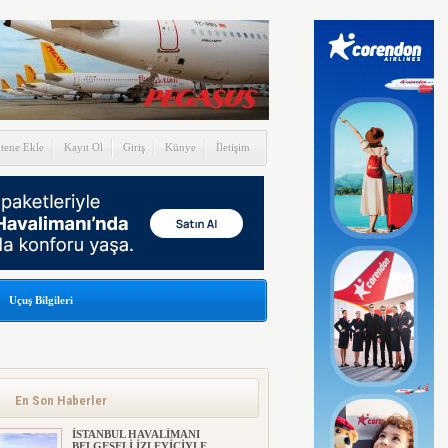
itene Ekle
Kayıt Ol
Giriş
Künye
İletişim
Uçuş Bilgileri
En Son Haberler
İSTANBUL HAVALİMANI
BELGESELİ İZLEYİCİYLE