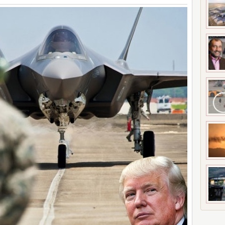
A ÇATLAK RİSKİ