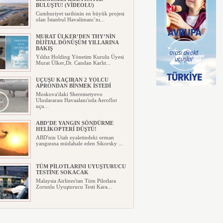
BULUŞTU! (VİDEOLU)
Cumhuriyet tarihinin en büyük projesi
olan İstanbul Havalimanı’nı...
MURAT ÜLKER’DEN THY’NİN
DİJİTAL DÖNÜŞÜM YILLARINA
BAKIŞ
Yıldız Holding Yönetim Kurulu Üyesi
Murat Ülker,Dr. Candan Karlıt...
UÇUŞU KAÇIRAN 2 YOLCU
APRONDAN BİNMEK İSTEDİ
Moskova'daki Sheremetyevo
Uluslararası Havaalanı'nda Aeroflot
uçu...
ABD’DE YANGIN SÖNDÜRME
HELİKOPTERİ DÜŞTÜ!
ABD'nin Utah eyaletindeki orman
yangınına müdahale eden Sikorsky ...
TÜM PİLOTLARINI UYUŞTURUCU
TESTİNE SOKACAK
Malaysia Airlines'tan Tüm Pilotlara
Zorunlu Uyuşturucu Testi Kara...
UÇAĞIN TAVANINDAN
DAMLAYAN SUYA PEÇETELİ
MÜDAHALE