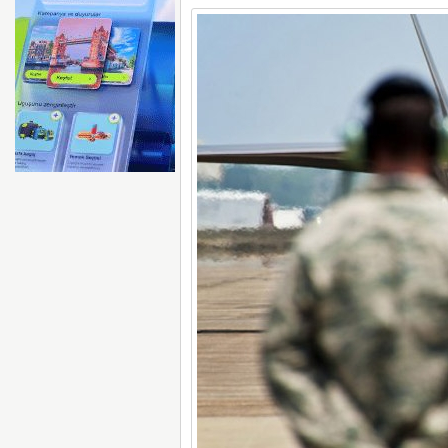
BOEING 737 MAX’LARD