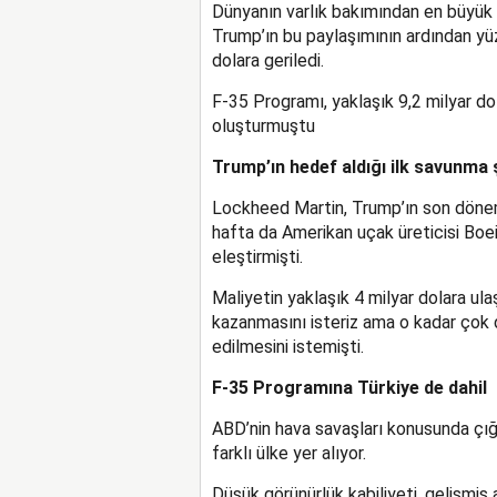
Dünyanın varlık bakımından en büyük s
Trump’ın bu paylaşımının ardından y
dolara geriledi.
F-35 Programı, yaklaşık 9,2 milyar dola
oluşturmuştu
Trump’ın hedef aldığı ilk savunma ş
Lockheed Martin, Trump’ın son dönem
hafta da Amerikan uçak üreticisi Boein
eleştirmişti.
Maliyetin yaklaşık 4 milyar dolara ula
kazanmasını isteriz ama o kadar çok de
edilmesini istemişti.
F-35 Programına Türkiye de dahil
ABD’nin hava savaşları konusunda çı
farklı ülke yer alıyor.
Düşük görünürlük kabiliyeti, gelişmiş