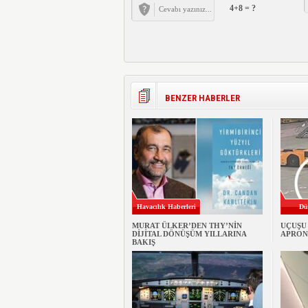
4+8 = ?
BENZER HABERLER
Havacılık Haberleri
Dü
MURAT ÜLKER’DEN THY’NİN
UÇUŞU
DİJİTAL DÖNÜŞÜM YILLARINA
APRON
BAKIŞ