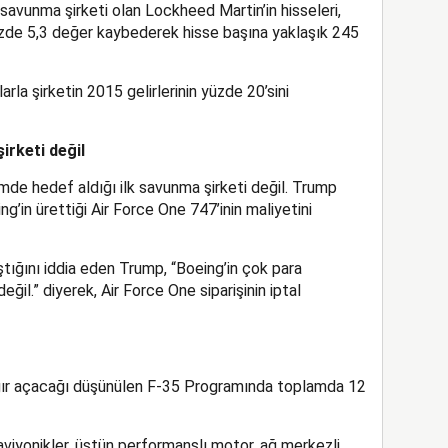
avunma şirketi olan Lockheed Martin’in hisseleri,
üzde 5,3 değer kaybederek hisse başına yaklaşık 245
rla şirketin 2015 gelirlerinin yüzde 20’sini
irketi değil
de hedef aldığı ilk savunma şirketi değil. Trump
g’in ürettiği Air Force One 747’inin maliyetini
ştığını iddia eden Trump, “Boeing’in çok para
ğil.” diyerek, Air Force One siparişinin iptal
ğır açacağı düşünülen F-35 Programında toplamda 12
 aviyonikler, üstün performanslı motor, ağ merkezli