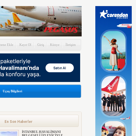
itene Ekle
Kayıt Ol
Giriş
Künye
İletişim
Uçuş Bilgileri
En Son Haberler
İSTANBUL HAVALİMANI
BELGESELİ İZLEYİCİYLE