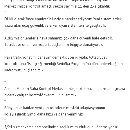
Merkez’imizde kontrol amaçlı sektör sayımızı 11’den 23’e çıkardık.
*
DHMİ olarak ‘önce emniyet’ bilinciyle hareket ediyoruz. Yeni sistemlerdeki
yazılımları uçuş güvenlik ve erken uyarı sistemleri ile geliştirdik.
*
Aldığımız önlemlerle hava sahamızı çok daha güvenli hale getirdik.
Tecrübeye önem veriyor, arkadaşlarımızı bilgiyle donatıyoruz.
*
Hava trafik yönetimi deneyim demektir. Son iki yılda, 40 tecrübeli
kontrolörünü “İşbaşı Eğitmenliği Sertifika Programı”na dâhil ederek eğitim
kadromuzu güçlendirdik.
*
Ankara Merkezi Saha Kontrol Merkezimizde, sektör bazında uzmanlaşmaya
giderek çalışan kontrolör verimliliğini artırdık.
*
Bünyemize katılan yeni kontrolörlerin mesleki adaptasyonunu
kolaylaştırdık. Şimdi daha hızlı ve daha verimliyiz.
*
7/24 hizmet veren personelimizin sağlık ve mutluluğunu önemsiyoruz.