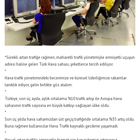
*Sürekli artan trafiğe rağmen, maharetli trafik yönetimiyle emniyetli uçuşun
adresi haline gelen Türk Hava sahası, şirketlerce tercih ediliyor.
*
Hava trafik yönetimindeki becerimize ve küresel liderliğimize rakamlar
tanıklık ediyor, gelin birlikte göz atalım:
*
Türkiye, son üç ayda, aylık ortalama %10 trafik artışı ile Avrupa hava
sahasının trafik sayısına en büyük katkıyı sağlayan ülke oldu.
*
Son üç yılda hava sahamızdan üst geçiş trafiğinde ortalama %35 artış oldu.
Buna rağmen kullanıcılar Hava Trafik kaynaklı gecikme yaşamadı.
*
Her yıl artan trafiğe emniyetle hizmet için kapasitemizi artırıyoruz.