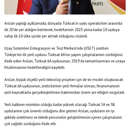
Arslan yaptığı açıklamada, dünyada Türksat’ın uydu operatörleri arasında
ilk 20’de yer aldığını belirterek, hedeflerinin 2023 yılına kadar 10 uyduya
sahip ilk 10 ülke içinde yer almak olduğunu söyledi.
Uzay Sistemleri Entegrasyon ve Test Merkezi’nde (USET) üretilen
Türkiye’nin ilk yerli uydusu Türksat 6A’nın yapım çalışmalarının sürdüğünü
ifade eden Arslan, Türksat 6A uydusunun, 2019’da tamamlanması ve uzaya
fırlatılmasının hedeflendiğini kaydetti.
Arslan, büyük ölçekli yerli teknoloji projeleri için de bir model oluşturacak
Türksat 6A uydusunun, üreticilerinin yerli firmalar olması, finansmanının
yerli kaynaklarla gerçekleştirilmesi bakımından önem arz ettiğini vurguladı.
Yerli katkının mümkün olduğu kadar yüksek olacağı Türksat 5A ve 5B
uydularının çok önemli olduğunu dile getiren Arslan, uyduların en iyi
şekilde üretilmesi ve teknik personelin geliştirilmesini içeren çalışmaların
çok sağlıklı sürdüğünü ifade etti.