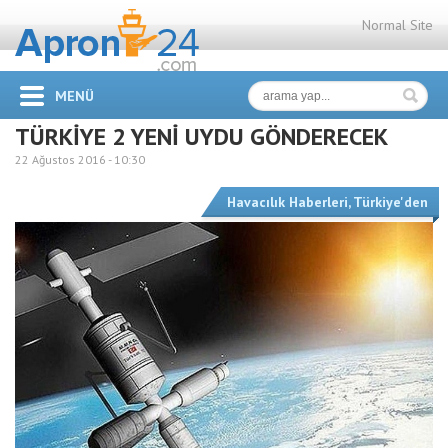
Normal Site
MENÜ
TÜRKİYE 2 YENİ UYDU GÖNDERECEK
22 Ağustos 2016 -
10:30
Havacılık Haberleri
,
Türkiye'den