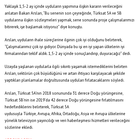
Yaklaşık 1,5-2 ay içinde uyduların yapımına ilişkin kararın verileceğini
anlatan Bakan Arslan, “Bu senenin son çeyreğinde, Türksat 5A ve 5B
uydularına ilişkin sözleşmeleri yapmak, sene sonunda proje çalışmalarımızı
bitirerek, işe başlamak istiyoruz” diye konuştu.
Arslan, uyduların ihale süreçlerine ilginin çok iyi olduğunu belirterek,
“Çalışmalarımız çok iyi gidiyor. Dünyada bu işi en iyi yapan ülkelerin iyi
firmalarından teklif aldık. 1,5-2 ay içinde sonuçlandırıp, duyuracağız” dedi.
Uzayda yaşlanan uydularla ilgili sıkıntı yaşamak istemediklerini belirten
Arslan, sektörün çok büyüdüğünü ve artan ihtiyacı karşılayacak şekilde
yaptıkları planlamalar doğrultusunda uyduları fırlatacaklarını söyledi.
Arslan, Türksat 5A’nın 2018 sonununda 31 derece Doğu yörüngesine,
Türksat 5B’nin ise 2019’da 42 derece Doğu yörüngesine fırlatılmasını
hedeflediklerini belirterek, Türksat 5A
uydusuyla Türkiye, Avrupa, Afrika, Ortadoğu, Asya ve Avrupa ülkelerine
yönelik televizyon yayıncılığı ve veri haberleşmesi hizmetleri verileceğini
sözlerine ekledi.