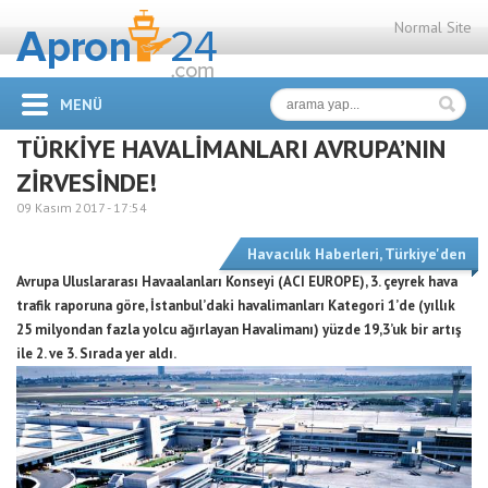
Normal Site
MENÜ
TÜRKİYE HAVALİMANLARI AVRUPA’NIN
ZİRVESİNDE!
09 Kasım 2017 -
17:54
Havacılık Haberleri
,
Türkiye'den
Avrupa Uluslararası Havaalanları Konseyi (ACI EUROPE), 3. çeyrek hava
trafik raporuna göre, İstanbul’daki havalimanları Kategori 1’de (yıllık
25 milyondan fazla yolcu ağırlayan Havalimanı) yüzde 19,3’uk bir artış
ile 2. ve 3. Sırada yer aldı.