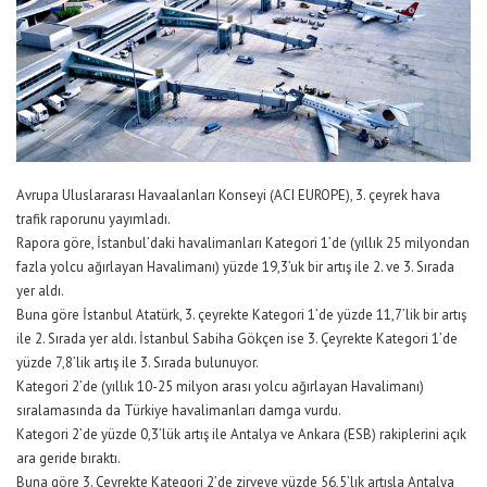
Avrupa Uluslararası Havaalanları Konseyi (ACI EUROPE), 3. çeyrek hava
trafik raporunu yayımladı.
Rapora göre, İstanbul’daki havalimanları Kategori 1’de (yıllık 25 milyondan
fazla yolcu ağırlayan Havalimanı) yüzde 19,3’uk bir artış ile 2. ve 3. Sırada
yer aldı.
Buna göre İstanbul Atatürk, 3. çeyrekte Kategori 1’de yüzde 11,7’lik bir artış
ile 2. Sırada yer aldı. İstanbul Sabiha Gökçen ise 3. Çeyrekte Kategori 1’de
yüzde 7,8’lik artış ile 3. Sırada bulunuyor.
Kategori 2’de (yıllık 10-25 milyon arası yolcu ağırlayan Havalimanı)
sıralamasında da Türkiye havalimanları damga vurdu.
Kategori 2’de yüzde 0,3’lük artış ile Antalya ve Ankara (ESB) rakiplerini açık
ara geride bıraktı.
Buna göre 3. Çeyrekte Kategori 2’de zirveye yüzde 56,5’lık artışla Antalya