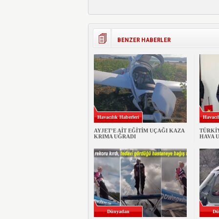
BENZER HABERLER
Havacılık Haberleri
Havacıl
AYJET’E AİT EĞİTİM UÇAĞI KAZA
TÜRKİ
KRIMA UĞRADI
HAVA 
Dünyadan
Dü