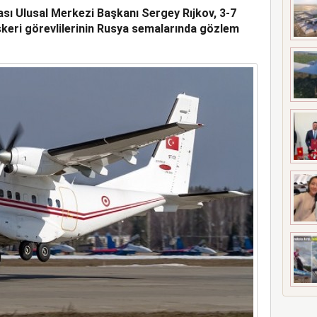
ası Ulusal Merkezi Başkanı Sergey Rıjkov, 3-7
 MEZUNİYETİ
skeri görevlilerinin Rusya semalarında gözlem