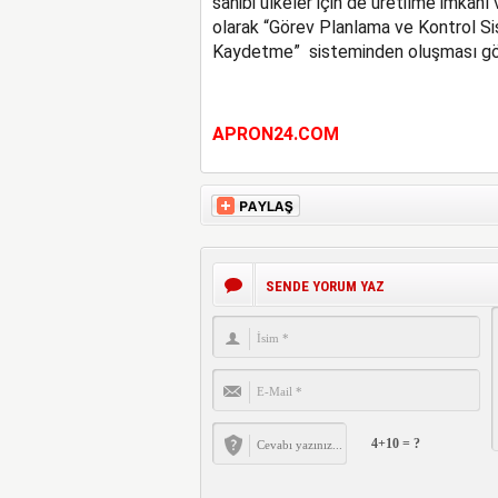
sahibi ülkeler için de üretilme imkanı 
olarak “Görev Planlama ve Kontrol Si
Kaydetme” sisteminden oluşması göst
APRON24.COM
SENDE YORUM YAZ
4+10 = ?