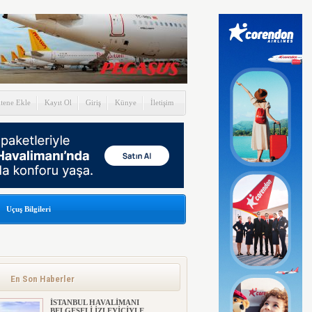
itene Ekle
Kayıt Ol
Giriş
Künye
İletişim
Uçuş Bilgileri
En Son Haberler
İSTANBUL HAVALİMANI
BELGESELİ İZLEYİCİYLE