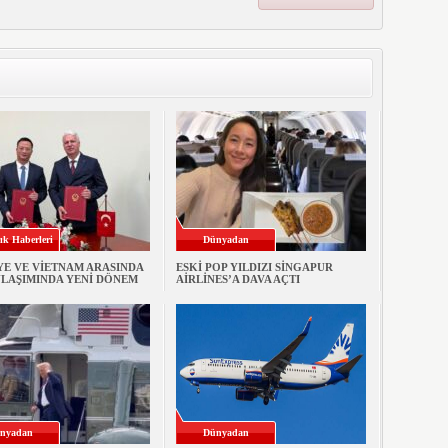
ık Haberleri
Dünyadan
YE VE VİETNAM ARASINDA
ESKİ POP YILDIZI SİNGAPUR
ULAŞIMINDA YENİ DÖNEM
AİRLİNES’A DAVA AÇTI
nyadan
Dünyadan