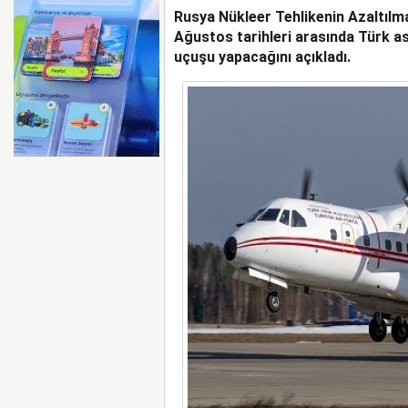
Rusya Nükleer Tehlikenin Azaltılm
AYJET’TE 137. DÖNEM
Ağustos tarihleri arasında Türk a
uçuşu yapacağını açıkladı.