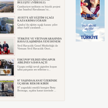
BULUŞTU! (VİDEOLU)
Cumhuriyet tarihinin en büyük projesi
olan İstanbul Havalimanı’nı...
AYJET’E AİT EĞİTİM UÇAĞI
KAZA KRIMA UĞRADI
Çatalca’da eğitim uçağı kazası: pilot
adayı hafif yaralandı ...
TÜRKİYE VE VİETNAM ARASINDA
HAVA ULAŞIMINDA YENİ DÖNEM
Sivil Havacılık Genel Müdürlüğü ile
Vietnam Sivil Havacılık Otori...
ESKİ POP YILDIZI SİNGAPUR
AİRLİNES’A DAVA AÇTI
Uçuşta yediği tavuk şişinden kopan
tahta parçanın ses tellerine z...
97 YAŞINDA KANAT ÜZERİNDE
UÇARAK REKOR KIRDI
97 yaşındaki emekli hemşire Betty
Bromage, uçakta kanat üzerinde ...
TRUMP’IN HELİKOPTERİ
TEHLİKE ATLATTI