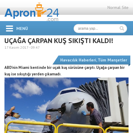
Normal Site
MENÜ
UÇAĞA ÇARPAN KUŞ SIKIŞTI KALDI!
17 Kasım 2017 -
09:47
Havacılık Haberleri
,
Tüm Manşetler
ABD’nin Miami kentinde bir uçak kuş sürüsüne çarptı. Uçağa çarpan bir
kuş ise sıkıştığı yerden çıkamadı
.