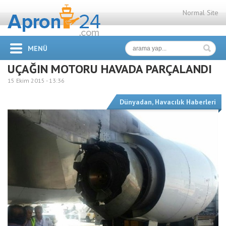
Normal Site
MENÜ
UÇAĞIN MOTORU HAVADA PARÇALANDI
15 Ekim 2015 -
13:36
Dünyadan
,
Havacılık Haberleri