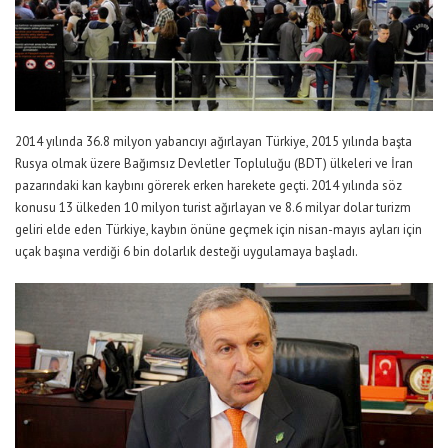
2014 yılında 36.8 milyon yabancıyı ağırlayan Türkiye, 2015 yılında başta
Rusya olmak üzere Bağımsız Devletler Topluluğu (BDT) ülkeleri ve İran
pazarındaki kan kaybını görerek erken harekete geçti. 2014 yılında söz
konusu 13 ülkeden 10 milyon turist ağırlayan ve 8.6 milyar dolar turizm
geliri elde eden Türkiye, kaybın önüne geçmek için nisan-mayıs ayları için
uçak başına verdiği 6 bin dolarlık desteği uygulamaya başladı.