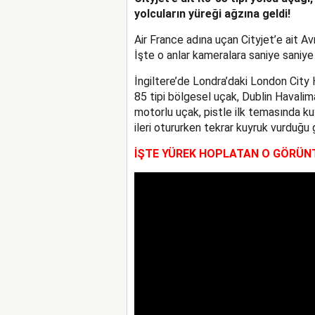
yolcuların yüreği ağzına geldi!
Air France adına uçan Cityjet’e ait Avr
İşte o anlar kameralara saniye saniye 
İngiltere’de Londra’daki London City 
85 tipi bölgesel uçak, Dublin Havalim
motorlu uçak, pistle ilk temasında ku
ileri otururken tekrar kuyruk vurduğu 
İŞTE YÜREK HOPLATAN O GÖRÜN