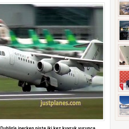
UÇAĞI KAZA KRIMA UĞRADI
, Dublin’e inerken piste iki kez kuyruk vurunca