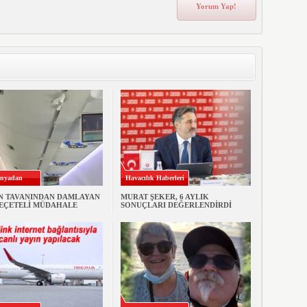
nyadan
Havacılık Haberleri
N TAVANINDAN DAMLAYAN
MURAT ŞEKER, 6 AYLIK
PEÇETELİ MÜDAHALE
SONUÇLARI DEĞERLENDİRDİ