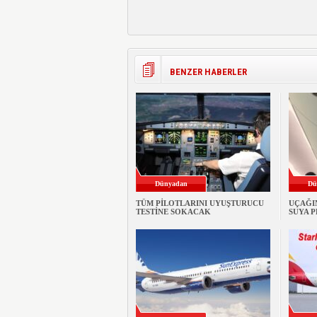
BENZER HABERLER
Dünyadan
Dü
TÜM PİLOTLARINI UYUŞTURUCU
UÇAĞI
TESTİNE SOKACAK
SUYA 