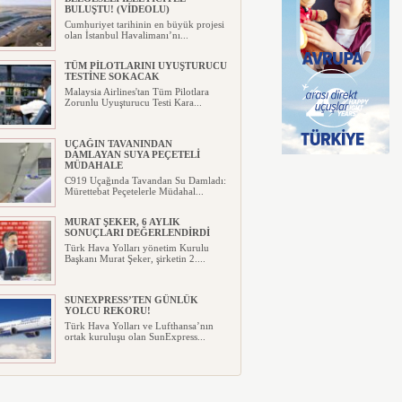
BULUŞTU! (VİDEOLU)
Cumhuriyet tarihinin en büyük projesi
olan İstanbul Havalimanı’nı...
TÜM PİLOTLARINI UYUŞTURUCU
TESTİNE SOKACAK
Malaysia Airlines'tan Tüm Pilotlara
Zorunlu Uyuşturucu Testi Kara...
UÇAĞIN TAVANINDAN
DAMLAYAN SUYA PEÇETELİ
MÜDAHALE
C919 Uçağında Tavandan Su Damladı:
Mürettebat Peçetelerle Müdahal...
MURAT ŞEKER, 6 AYLIK
SONUÇLARI DEĞERLENDİRDİ
Türk Hava Yolları yönetim Kurulu
Başkanı Murat Şeker, şirketin 2....
SUNEXPRESS’TEN GÜNLÜK
YOLCU REKORU!
Türk Hava Yolları ve Lufthansa’nın
ortak kuruluşu olan SunExpress...
IBERYA HAVAYOLLARI GÜNEŞ
TUTULMASI İÇİN ÖZEL UÇUŞ
DÜZENLİYOR