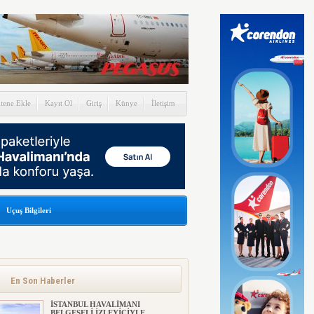
itene Ekle
Kayıt Ol
Giriş
Künye
İletişim
Uçuş Bilgileri
En Son Haberler
İSTANBUL HAVALİMANI
BELGESELİ İZLEYİCİYLE