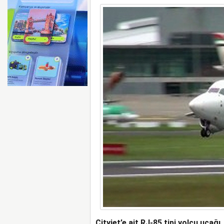
AYJET’E AİT EĞİTİM 
Cityjet’e ait RJ-85 tipi yolcu uçağı