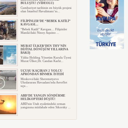
BULUŞTU! (VİDEOLU)
Cumhuriyet tarihinin en büyük projesi
olan İstanbul Havalimanı’nı...
FİLİPİNLER’DE “BEBEK KATİLİ”
KAVGASI…
“Bebek Katili” Kavgası… Filipinler
Manila'daki Ninoy Aquino ...
MURAT ÜLKER’DEN THY’NİN
DİJİTAL DÖNÜŞÜM YILLARINA
BAKIŞ
Yıldız Holding Yönetim Kurulu Üyesi
Murat Ülker,Dr. Candan Karlıt...
UÇUŞU KAÇIRAN 2 YOLCU
APRONDAN BİNMEK İSTEDİ
Moskova'daki Sheremetyevo
Uluslararası Havaalanı'nda Aeroflot
uçu...
ABD’DE YANGIN SÖNDÜRME
HELİKOPTERİ DÜŞTÜ!
ABD'nin Utah eyaletindeki orman
yangınına müdahale eden Sikorsky ...
TÜM PİLOTLARINI UYUŞTURUCU
TESTİNE SOKACAK