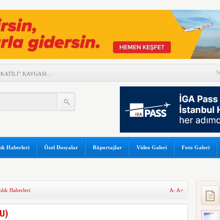
S
 KATİLİ” KAVGASI…
Y’NİN DİJİTAL DÖNÜŞÜM
LCU APRONDAN BİNMEK
ÜRME HELİKOPTERİ DÜŞTÜ!
UŞTURUCU TESTİNE
ık Haberleri
Özel Dosyalar
Röportajlar
Video Galeri
Foto Galeri
DAMLAYAN SUYA PEÇETELİ
K SONUÇLARI
lık Haberleri
A-
A+
LÜK YOLCU REKORU!
U)
GÜNEŞ TUTULMASI İÇİN
OR