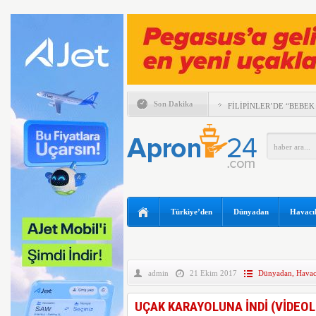
Son Dakika
FİLİPİNLER’DE “BEBEK
MURAT ÜLKER’DEN TH
YILLARINA BAKIŞ
UÇUŞU KAÇIRAN 2 YO
İSTEDİ
ABD’DE YANGIN SÖND
TÜM PİLOTLARINI UY
Türkiye’den
Dünyadan
Havacıl
SOKACAK
UÇAĞIN TAVANINDAN 
MÜDAHALE
MURAT ŞEKER, 6 AYLI
DEĞERLENDİRDİ
admin
21 Ekim 2017
Dünyadan
,
Havacı
SUNEXPRESS’TEN GÜN
UÇAK KARAYOLUNA İNDİ (VİDEOL
IBERYA HAVAYOLLARI 
ÖZEL UÇUŞ DÜZENLİY