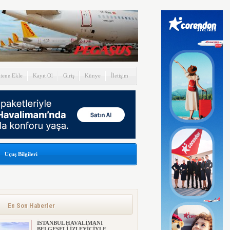
itene Ekle
Kayıt Ol
Giriş
Künye
İletişim
Uçuş Bilgileri
En Son Haberler
İSTANBUL HAVALİMANI
BELGESELİ İZLEYİCİYLE