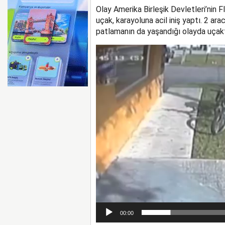
Olay Amerika Birleşik Devletleri’nin 
TEKSAS’TA ÖZEL UÇAK
uçak, karayoluna acil iniş yaptı. 2 ara
patlamanın da yaşandığı olayda uçaktaki
Video
oynatıcı
00:00