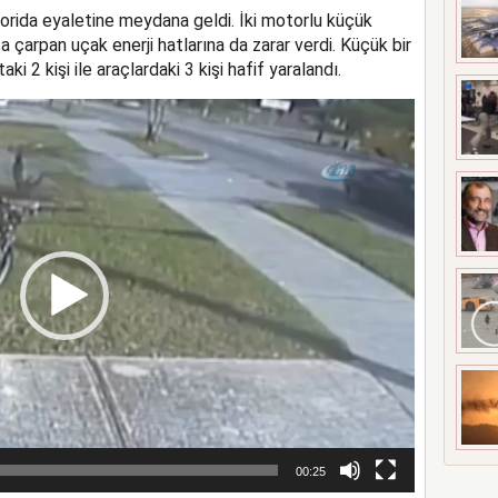
Florida eyaletine meydana geldi. İki motorlu küçük
 DÜŞTÜ
ca çarpan uçak enerji hatlarına da zarar verdi. Küçük bir
 2 kişi ile araçlardaki 3 kişi hafif yaralandı.
00:25