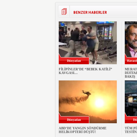
BENZER HABERLER
Dünyadan
Havacıl
FİLİPİNLER’DE “BEBEK KATİLİ”
MURAT
KAVGASI…
DİJİTA
BAKIŞ
Dünyadan
Dü
ABD’DE YANGIN SÖNDÜRME
TÜM P
HELİKOPTERİ DÜŞTÜ!
TESTİ