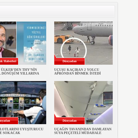
ık Haberleri
Dünyadan
 ÜLKER’DEN THY’NİN
UÇUŞU KAÇIRAN 2 YOLCU
L DÖNÜŞÜM YILLARINA
APRONDAN BİNMEK İSTEDİ
nyadan
Dünyadan
İLOTLARINI UYUŞTURUCU
UÇAĞIN TAVANINDAN DAMLAYAN
NE SOKACAK
SUYA PEÇETELİ MÜDAHALE