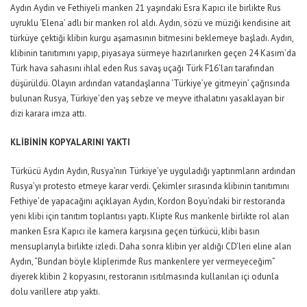
Aydın Aydın ve Fethiyeli manken 21 yaşındaki Esra Kapıcı ile birlikte Rus
uyruklu ‘Elena’ adlı bir manken rol aldı. Aydın, sözü ve müziği kendisine ait
türküye çektiği klibin kurgu aşamasının bitmesini beklemeye başladı. Aydın,
klibinin tanıtımını yapıp, piyasaya sürmeye hazırlanırken geçen 24 Kasım’da
Türk hava sahasını ihlal eden Rus savaş uçağı Türk F16’ları tarafından
düşürüldü. Olayın ardından vatandaşlarına ‘Türkiye’ye gitmeyin’ çağrısında
bulunan Rusya, Türkiye’den yaş sebze ve meyve ithalatını yasaklayan bir
dizi karara imza attı.
KLİBİNİN KOPYALARINI YAKTI
Türkücü Aydın Aydın, Rusya’nın Türkiye’ye uyguladığı yaptırımların ardından
Rusya’yı protesto etmeye karar verdi. Çekimler sırasında klibinin tanıtımını
Fethiye’de yapacağını açıklayan Aydın, Kordon Boyu’ndaki bir restoranda
yeni klibi için tanıtım toplantısı yaptı. Klipte Rus mankenle birlikte rol alan
manken Esra Kapıcı ile kamera karşısına geçen türkücü, klibi basın
mensuplarıyla birlikte izledi. Daha sonra klibin yer aldığı CD’leri eline alan
Aydın, “Bundan böyle kliplerimde Rus mankenlere yer vermeyeceğim”
diyerek klibin 2 kopyasını, restoranın ısıtılmasında kullanılan içi odunla
dolu varillere atıp yaktı.