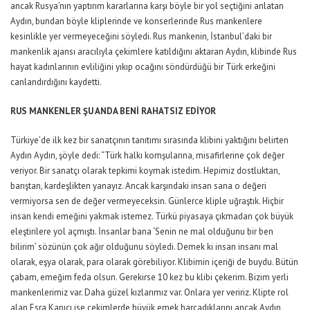
ancak Rusya’nın yaptırım kararlarına karşı böyle bir yol seçtiğini anlatan
Aydın, bundan böyle kliplerinde ve konserlerinde Rus mankenlere
kesinlikle yer vermeyeceğini söyledi. Rus mankenin, İstanbul’daki bir
mankenlik ajansı aracılıyla çekimlere katıldığını aktaran Aydın, klibinde Rus
hayat kadınlarının evliliğini yıkıp ocağını söndürdüğü bir Türk erkeğini
canlandırdığını kaydetti.
RUS MANKENLER ŞU ANDA BENİ RAHATSIZ EDİYOR
Türkiye’de ilk kez bir sanatçının tanıtımı sırasında klibini yaktığını belirten
Aydın Aydın, şöyle dedi: “Türk halkı komşularına, misafirlerine çok değer
veriyor. Bir sanatçı olarak tepkimi koymak istedim. Hepimiz dostluktan,
barıştan, kardeşlikten yanayız. Ancak karşındaki insan sana o değeri
vermiyorsa sen de değer vermeyeceksin. Günlerce kliple uğraştık. Hiçbir
insan kendi emeğini yakmak istemez. Türkü piyasaya çıkmadan çok büyük
eleştirilere yol açmıştı. İnsanlar bana ‘Senin ne mal olduğunu bir ben
bilirim’ sözünün çok ağır olduğunu söyledi. Demek ki insan insanı mal
olarak, eşya olarak, para olarak görebiliyor. Klibimin içeriği de buydu. Bütün
çabam, emeğim feda olsun. Gerekirse 10 kez bu klibi çekerim. Bizim yerli
mankenlerimiz var. Daha güzel kızlarımız var. Onlara yer veririz. Klipte rol
alan Esra Kapıcı ise çekimlerde büyük emek harcadıklarını ancak Aydın