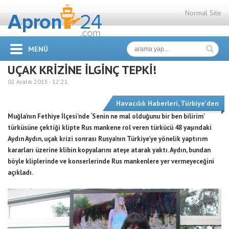
Normal Site
MENÜ
UÇAK KRİZİNE İLGİNÇ TEPKİ!
02 Aralık 2015 -
12:21
Havacılık Haberleri
,
Türkiye'den
Muğla’nın Fethiye İlçesi’nde ‘Senin ne mal olduğunu bir ben bilirim’
türküsüne çektiği klipte Rus mankene rol veren türkücü 48 yaşındaki
Aydın Aydın, uçak krizi sonrası Rusya’nın Türkiye’ye yönelik yaptırım
kararları üzerine klibin kopyalarını ateşe atarak yaktı. Aydın, bundan
böyle kliplerinde ve konserlerinde Rus mankenlere yer vermeyeceğini
açıkladı.