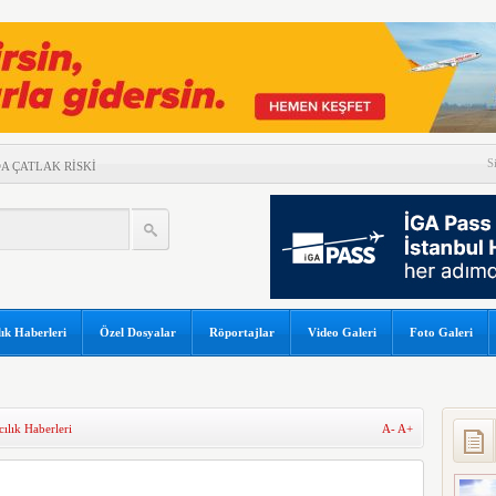
S
A ÇATLAK RİSKİ
ORTAKLIĞINI 2033’E
A’NIN RUSYA’DA TANIM
UÇAĞI KAZA KRIMA UĞRADI
 ARASINDA HAVA
ık Haberleri
Özel Dosyalar
Röportajlar
Video Galeri
Foto Galeri
NEM
GAPUR AİRLİNES’A DAVA AÇTI
ZERİNDE UÇARAK REKOR
ılık Haberleri
A-
A+
İ TEHLİKE ATLATTI
A 5 MİLYAR 301 MİLYON TL