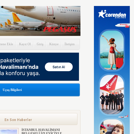
itene Ekle
Kayıt Ol
Giriş
Künye
İletişim
Uçuş Bilgileri
En Son Haberler
İSTANBUL HAVALİMANI
BELGESELİ İZLEYİCİYLE