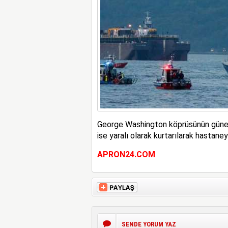
George Washington köprüsünün güneyi
ise yaralı olarak kurtarılarak hastaneye 
APRON24.COM
SENDE YORUM YAZ