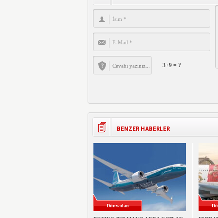
3+9 = ?
BENZER HABERLER
Dünyadan
Dü