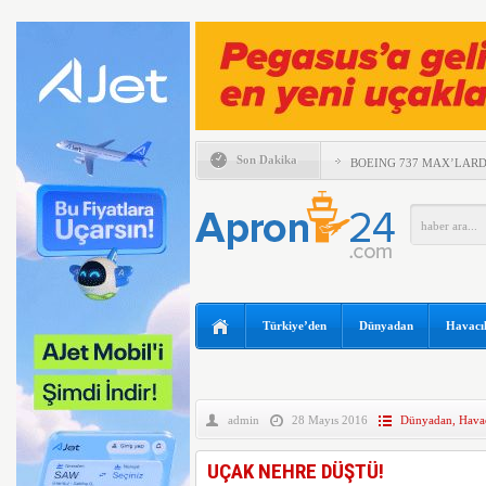
Son Dakika
BOEING 737 MAX’LARD
EMIRATES VE ARSENAL 
KADAR UZATTI
ANKARA VE KAPADOKY
ATAĞI
AYJET’E AİT EĞİTİM 
TÜRKİYE VE VİETNAM
Türkiye’den
Dünyadan
Havacıl
ULAŞIMINDA YENİ DÖ
ESKİ POP YILDIZI SİN
97 YAŞINDA KANAT Ü
KIRDI
admin
28 Mayıs 2016
Dünyadan
,
Havac
TRUMP’IN HELİKOPTER
UÇAK NEHRE DÜŞTÜ!
YILIN İLK ALTI AYIND
ZARAR AÇIKLADI