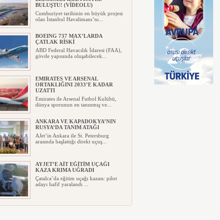
BULUŞTU! (VİDEOLU)
Cumhuriyet tarihinin en büyük projesi
olan İstanbul Havalimanı’nı...
BOEING 737 MAX’LARDA
ÇATLAK RİSKİ
ABD Federal Havacılık İdaresi (FAA),
gövde yapısında oluşabilecek...
EMIRATES VE ARSENAL
ORTAKLIĞINI 2033’E KADAR
UZATTI
Emirates ile Arsenal Futbol Kulübü,
dünya sporunun en tanınmış ve...
ANKARA VE KAPADOKYA’NIN
RUSYA’DA TANIM ATAĞI
AJet’in Ankara ile St. Petersburg
arasında başlattığı direkt uçuş...
AYJET’E AİT EĞİTİM UÇAĞI
KAZA KRIMA UĞRADI
Çatalca’da eğitim uçağı kazası: pilot
adayı hafif yaralandı ...
TÜRKİYE VE VİETNAM ARASINDA
HAVA ULAŞIMINDA YENİ DÖNEM