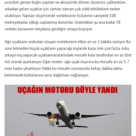
ucundan geriye doğru yayılan ve aksiyönde dönen, düzensiz çalkantıları,
arkadan gelen uçaklar için zaman zaman çok ciddi tehlikelere neden
olabiliyor. Yapılan ölçümlerde vortekslerin hızlarının saniyede 100
metreyekadar çıktığı saptanmış durumda. İstatistikler şu ana kadar 58
vorteks kazasının meydana geldiğini ortaya koyuyor.
Ağır uçakların ardından oluşan vortekslerin etkisi en az 2 dakika sürüyor. Bu
süre bitmeden küçük uçakların yapacağı inişlerde kaza riski çok fazla. Arka
arkaya iniş yapacak uçaklarınaralarındaki mesafe kule tarafından en az dört
mil olarak ayarlanıyor. Eğer önden ağır uçak iniyorsa bu mesafe en az 5-7
mile kadar çıkartılıyor. Hatta bu mesafe sonrasında birkaç dakika daha
beklenerek türbülansın iyice dağılması sağlanıyor.