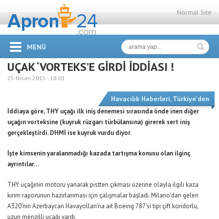
Normal Site
MENÜ
UÇAK ‘VORTEKS’E GİRDİ İDDİASI !
25 Nisan 2015 -
18:01
Havacılık Haberleri
,
Türkiye'den
İddiaya göre, THY uçağı ilk iniş denemesi sırasında önde inen diğer
uçağın vorteksine (kuyruk rüzgarı türbülansına) girerek sert iniş
gerçekleştirdi. DHMİ ise kuyruk vurdu diyor.
İşte kimsenin yaralanmadığı kazada tartışma konusu olan ilginç
ayrıntılar…
THY uçağının motoru yanarak pistten çıkması üzerine olayla ilgili kaza
kırım raporunun hazırlanması için çalışmalar başladı. Milano’dan gelen
A320’nin Azerbaycan Havayolları’na ait Boeing 787’si tipi çift koridorlu,
uzun menzilli uçağı vardı.