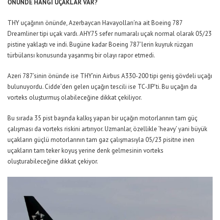
ÖNÜNDE HANGİ UÇAKLAR VAR?
THY uçağının önünde, Azerbaycan Havayolları’na ait Boeing 787
Dreamliner tipi uçak vardı. AHY75 sefer numaralı uçak normal olarak 05/23
pistine yaklaştı ve indi. Bugüne kadar Boeing 787’lerin kuyruk rüzgarı
türbülansı konusunda yaşanmış bir olayı rapor etmedi.
Azeri 787’sinin önünde ise THY’nin Airbus A330-200 tipi geniş gövdeli uçağı
bulunuyordu. Cidde’den gelen uçağın tescili ise TC-JIP’ti. Bu uçağın da
vorteks oluşturmuş olabileceğine dikkat çekiliyor.
Bu sırada 35 pist başında kalkış yapan bir uçağın motorlarının tam güç
çalışması da vorteks riskini artırıyor. Uzmanlar, özellikle ‘heavy’ yani büyük
uçakların güçlü motorlarının tam gaz çalışmasıyla 05/23 pisitne inen
uçakların tam teker koyuş yerine denk gelmesinin vorteks
oluşturabileceğine dikkat çekiyor.