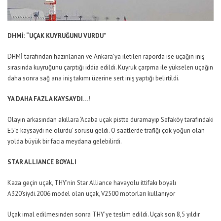
DHMİ: “UÇAK KUYRUĞUNU VURDU”
DHMİ tarafından hazınlanan ve Ankara’ya iletilen raporda ise uçağın iniş
sırasında kuyruğunu çarptığı iddia edildi. Kuyruk çarpma ile yükselen uçağın
daha sonra sağ ana iniş takımı üzerine sert iniş yaptığı belirtildi.
YA DAHA FAZLA KAYSAYDI…!
Olayın arkasından akıllara ‘Acaba uçak pistte duramayıp Sefaköy tarafındaki
E5’e kaysaydı ne olurdu’ sorusu geldi. O saatlerde trafiği çok yoğun olan
yolda büyük bir facia meydana gelebilirdi.
STAR ALLIANCE BOYALI
Kaza geçin uçak, THY’nin Star Alliance havayolu ittifakı boyalı
A320’siydi.2006 model olan uçak, V2500 motorları kullanıyor
Uçak imal edilmesinden sonra THY’ye teslim edildi. Uçak son 8,5 yıldır