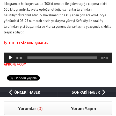
kilogramlık bir kuşun saatte 300 kilometre ile giden uçağa çarpma etkisi
550 kilogramlık kuvvete eşdeğer olduğu uzmanlar tarafından
belirtiliyor.İstanbul Atatürk Havalimanı’nda kuşlar en çok Ataköy-Florya
yönündeki 05-23 numaralı pistin yaklaşma yüzeyi, Sefaköy ile Ataköy
tarafındaki pist başlarında ve Florya yönündeki yaklaşma yüzeyinde sıklıkla
tespit ediliyor.
İŞTE O TELSİZ KONUŞMALARI:
Ses
00:00
00:00
oynatıcı
APRON24.COM
ÖNCEKİ HABER
SONRAKİ HABER
Yorumlar
(0)
Yorum Yapın