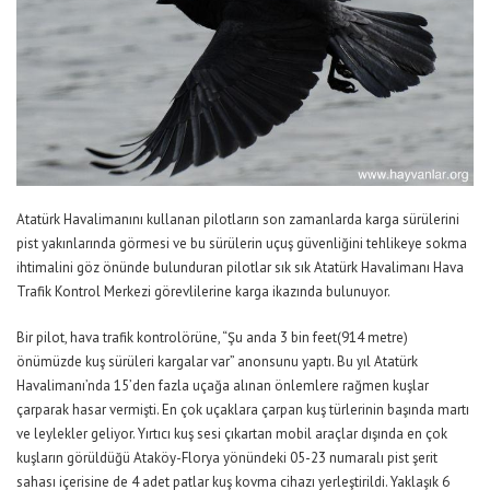
Atatürk Havalimanını kullanan pilotların son zamanlarda karga sürülerini
pist yakınlarında görmesi ve bu sürülerin uçuş güvenliğini tehlikeye sokma
ihtimalini göz önünde bulunduran pilotlar sık sık Atatürk Havalimanı Hava
Trafik Kontrol Merkezi görevlilerine karga ikazında bulunuyor.
Bir pilot, hava trafik kontrolörüne, “Şu anda 3 bin feet(914 metre)
önümüzde kuş sürüleri kargalar var” anonsunu yaptı. Bu yıl Atatürk
Havalimanı’nda 15’den fazla uçağa alınan önlemlere rağmen kuşlar
çarparak hasar vermişti. En çok uçaklara çarpan kuş türlerinin başında martı
ve leylekler geliyor. Yırtıcı kuş sesi çıkartan mobil araçlar dışında en çok
kuşların görüldüğü Ataköy-Florya yönündeki 05-23 numaralı pist şerit
sahası içerisine de 4 adet patlar kuş kovma cihazı yerleştirildi. Yaklaşık 6