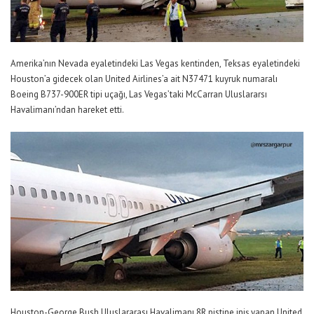
Amerika’nın Nevada eyaletindeki Las Vegas kentinden, Teksas eyaletindeki
Houston’a gidecek olan United Airlines’a ait N37471 kuyruk numaralı
Boeing B737-900ER tipi uçağı, Las Vegas’taki McCarran Uluslararsı
Havalimanı’ndan hareket etti.
Houston-George Bush Uluslararası Havalimanı 8R pistine iniş yapan United