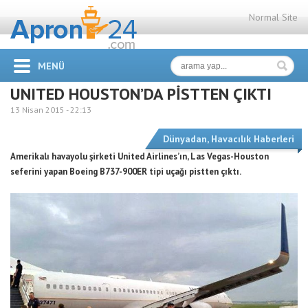
Normal Site
MENÜ
UNITED HOUSTON’DA PİSTTEN ÇIKTI
13 Nisan 2015 -
22:13
Dünyadan
,
Havacılık Haberleri
Amerikalı havayolu şirketi United Airlines’ın, Las Vegas-Houston
seferini yapan Boeing B737-900ER tipi uçağı pistten çıktı.