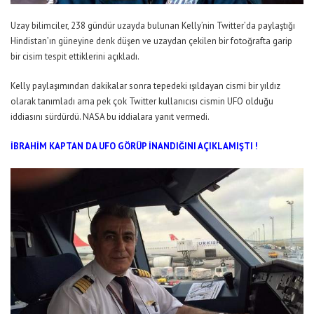
Uzay bilimciler, 238 gündür uzayda bulunan Kelly’nin Twitter’da paylaştığı
Hindistan’ın güneyine denk düşen ve uzaydan çekilen bir fotoğrafta garip
bir cisim tespit ettiklerini açıkladı.
Kelly paylaşımından dakikalar sonra tepedeki ışıldayan cismi bir yıldız
olarak tanımladı ama pek çok Twitter kullanıcısı cismin UFO olduğu
iddiasını sürdürdü. NASA bu iddialara yanıt vermedi.
İBRAHİM KAPTAN DA UFO GÖRÜP İNANDIĞINI AÇIKLAMIŞTI !