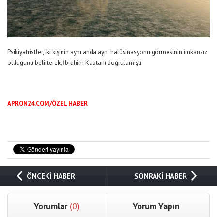
Psikiyatristler, iki kişinin aynı anda aynı halüsinasyonu görmesinin imkansız
olduğunu belirterek, İbrahim Kaptanı doğrulamıştı.
APRON24.COM/ÖZEL HABER
ÖNCEKİ HABER
SONRAKİ HABER
Yorumlar
(0)
Yorum Yapın