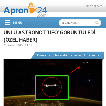
Normal Site
MENÜ
ÜNLÜ ASTRONOT ‘UFO’ GÖRÜNTÜLEDİ
(ÖZEL HABER)
22 Kasım 2015 -
14:31
Dünyadan
,
Havacılık Haberleri
,
Türkiye'den