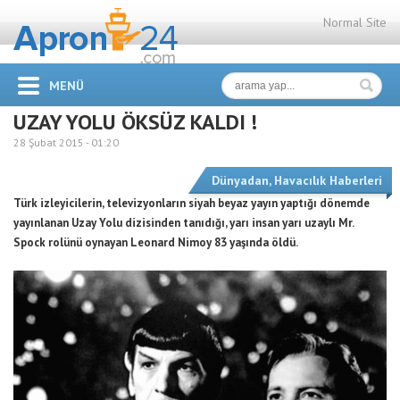
Normal Site
MENÜ
UZAY YOLU ÖKSÜZ KALDI !
28 Şubat 2015 -
01:20
Dünyadan
,
Havacılık Haberleri
Türk izleyicilerin, televizyonların siyah beyaz yayın yaptığı dönemde
yayınlanan Uzay Yolu dizisinden tanıdığı, yarı insan yarı uzaylı Mr.
Spock rolünü oynayan Leonard Nimoy 83 yaşında öldü.