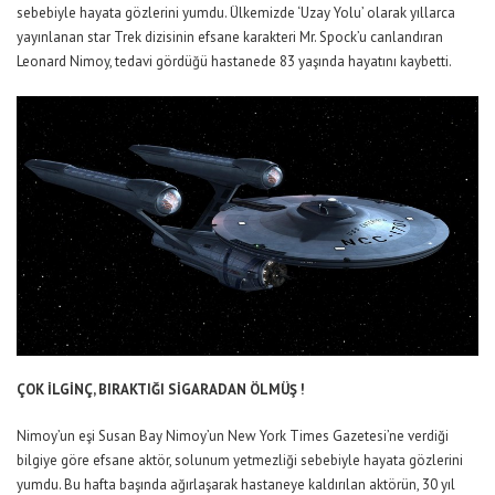
sebebiyle hayata gözlerini yumdu. Ülkemizde ‘Uzay Yolu’ olarak yıllarca
yayınlanan star Trek dizisinin efsane karakteri Mr. Spock’u canlandıran
Leonard Nimoy, tedavi gördüğü hastanede 83 yaşında hayatını kaybetti.
ÇOK İLGİNÇ, BIRAKTIĞI SİGARADAN ÖLMÜŞ !
Nimoy’un eşi Susan Bay Nimoy’un New York Times Gazetesi’ne verdiği
bilgiye göre efsane aktör, solunum yetmezliği sebebiyle hayata gözlerini
yumdu. Bu hafta başında ağırlaşarak hastaneye kaldırılan aktörün, 30 yıl