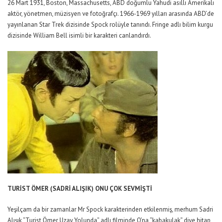
26 Mart 1931, Boston, Massachusetts, ABD doğumlu Yahudi asıllı Amerikalı
aktör, yönetmen, müzisyen ve fotoğrafçı. 1966-1969 yılları arasında ABD’de
yayınlanan Star Trek dizisinde Spock rolüyle tanındı. Fringe adlı bilim kurgu
dizisinde William Bell isimli bir karakteri canlandırdı.
TURİST ÖMER (SADRİ ALIŞIK) ONU ÇOK SEVMİŞTİ
Yeşilçam da bir zamanlar Mr Spock karakterinden etkilenmiş, merhum Sadri
Alışık “Turist Ömer Uzay Yolunda” adlı filminde O’na “kabakulak” diye hitap