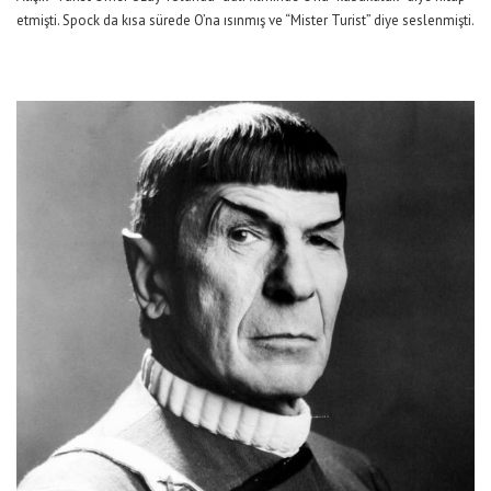
etmişti. Spock da kısa sürede O’na ısınmış ve “Mister Turist” diye seslenmişti.