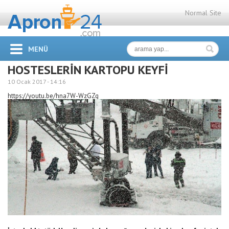
Normal Site
MENÜ
HOSTESLERİN KARTOPU KEYFİ
10 Ocak 2017 -
14:16
https://youtu.be/hna7W-WzGZg