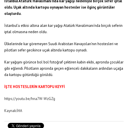
İstanbul Atatürk Havalimanı’nda kar yağışı nedeniyle birçok sefer iptal
oldu. Uçak altında kartopu oynayan hostesler ise ilginç görüntüler
oluşturdu.
İstanbul’u etkisi altına alan kar yağışı Atatürk Havalimanı’nda birçok seferin
iptal olmasına neden oldu.
Ülkelerinde kar göremeyen Suudi Arabistan Havayoları’nın hostesleri ve
pilotları sefer gecikince uçak altında kartopu oynadı.
Kar yağışını görünce bol bol fotoğraf çektiren kabin ekibi, apronda çocuklar
gibi eğlendi. Pilotların apronda geçen eğlenceli dakikaların ardından uçağa
da kartopu götürdüğü görüldü.
İŞTE HOSTESLERİN KARTOPU KEYFİ
https://youtu.be/hna7W-WzGZg
Kaynak:İHA