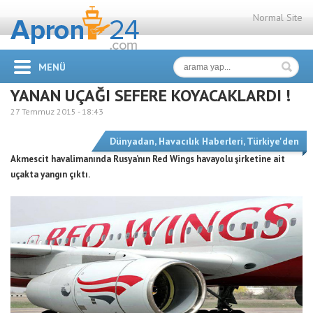
Normal Site
MENÜ
YANAN UÇAĞI SEFERE KOYACAKLARDI !
27 Temmuz 2015 -
18:43
Dünyadan
,
Havacılık Haberleri
,
Türkiye'den
Akmescit havalimanında Rusya’nın Red Wings havayolu şirketine ait
uçakta yangın çıktı.