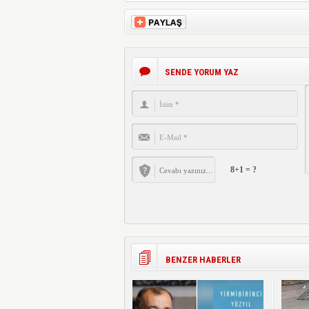
SENDE YORUM YAZ
8+1 = ?
BENZER HABERLER