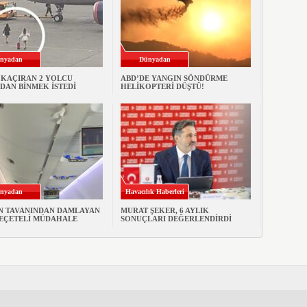
nyadan
Dünyadan
 KAÇIRAN 2 YOLCU
ABD’DE YANGIN SÖNDÜRME
DAN BİNMEK İSTEDİ
HELİKOPTERİ DÜŞTÜ!
nyadan
Havacılık Haberleri
N TAVANINDAN DAMLAYAN
MURAT ŞEKER, 6 AYLIK
PEÇETELİ MÜDAHALE
SONUÇLARI DEĞERLENDİRDİ