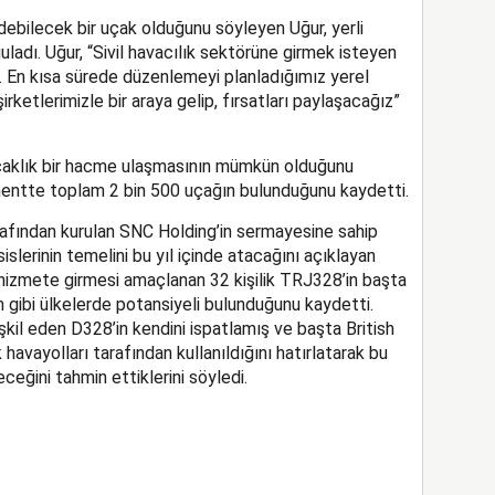
debilecek bir uçak olduğunu söyleyen Uğur, yerli
guladı. Uğur, “Sivil havacılık sektörüne girmek isteyen
z. En kısa sürede düzenlemeyi planladığımız yerel
rketlerimizle bir araya gelip, fırsatları paylaşacağız”
uçaklık bir hacme ulaşmasının mümkün olduğunu
mentte toplam 2 bin 500 uçağın bulunduğunu kaydetti.
afından kurulan SNC Holding’in sermayesine sahip
slerinin temelini bu yıl içinde atacağını açıklayan
k hizmete girmesi amaçlanan 32 kişilik TRJ328’in başta
 gibi ülkelerde potansiyeli bulunduğunu kaydetti.
l eden D328’in kendini ispatlamış ve başta British
havayolları tarafından kullanıldığını hatırlatarak bu
ceğini tahmin ettiklerini söyledi.