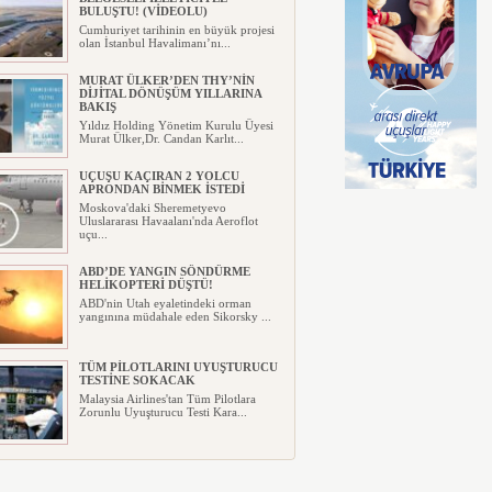
BULUŞTU! (VİDEOLU)
Cumhuriyet tarihinin en büyük projesi
olan İstanbul Havalimanı’nı...
MURAT ÜLKER’DEN THY’NİN
DİJİTAL DÖNÜŞÜM YILLARINA
BAKIŞ
Yıldız Holding Yönetim Kurulu Üyesi
Murat Ülker,Dr. Candan Karlıt...
UÇUŞU KAÇIRAN 2 YOLCU
APRONDAN BİNMEK İSTEDİ
Moskova'daki Sheremetyevo
Uluslararası Havaalanı'nda Aeroflot
uçu...
ABD’DE YANGIN SÖNDÜRME
HELİKOPTERİ DÜŞTÜ!
ABD'nin Utah eyaletindeki orman
yangınına müdahale eden Sikorsky ...
TÜM PİLOTLARINI UYUŞTURUCU
TESTİNE SOKACAK
Malaysia Airlines'tan Tüm Pilotlara
Zorunlu Uyuşturucu Testi Kara...
UÇAĞIN TAVANINDAN
DAMLAYAN SUYA PEÇETELİ
MÜDAHALE