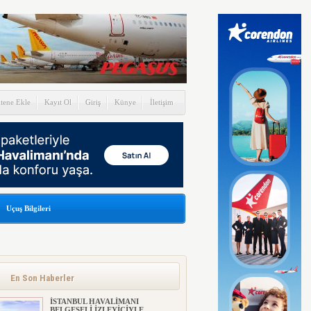
itene Ekle
Kayıt Ol
Giriş
Künye
İletişim
Uçuş Bilgileri
En Son Haberler
İSTANBUL HAVALİMANI
BELGESELİ İZLEYİCİYLE