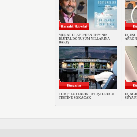
Havacılık Haberleri
Dü
MURAT ÜLKER’DEN THY’NİN
UÇUŞU
DİJİTAL DÖNÜŞÜM YILLARINA
APRON
BAKIŞ
Dünyadan
Dü
TÜM PİLOTLARINI UYUŞTURUCU
UÇAĞI
TESTİNE SOKACAK
SUYA 