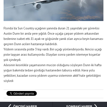
Florida’da Sun Country uçağının yanında duran 21 yaşındaki yer görevlisi
Austin Dunn bir anda yere yığıldı. Önce uçağa çarpan yıldırım arkasından
bedenine isabet etti. El ayak ve göğsünde yanık olan ayrıca beyin kanaması
geçiren Dunn acilen hastaneye kaldırıldı.
Yıldırım sırasında pistte 3 kişi vardı. Biri uçağı yönlendiriyordu. Ikincisi uçağı
piste taşıyan aracı kullanıyordu. Olaydan sonra yardım istemeye koşanlar
şok içindeydi.
Ailesinin kesinlikle yaşamasının mucize olduğunu söyleyen Dunn iki hafta
yoğun bakımda tedavi gördüğü hastaneden taburcu edildi. Hava yolu
yetkilileri, kazadan sonra yıldırım uyarma sisteminin aktif hale getirildiğini
söyledi
ÖNCEKİ HABER
SONRAKİ HABER