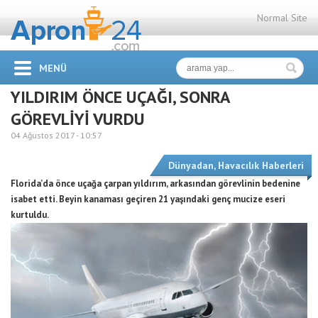
Normal Site
MENÜ
YILDIRIM ÖNCE UÇAĞI, SONRA
GÖREVLİYİ VURDU
04 Ağustos 2017 -
10:57
Dünyadan
,
Havacılık Haberleri
Florida’da önce uçağa çarpan yıldırım, arkasından görevlinin bedenine
isabet etti. Beyin kanaması geçiren 21 yaşındaki genç mucize eseri
kurtuldu.