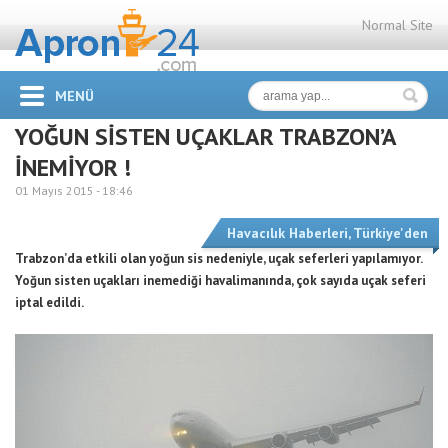
Normal Site
MENÜ
YOĞUN SİSTEN UÇAKLAR TRABZON’A
İNEMİYOR !
01 Mayıs 2015 -
18:46
Havacılık Haberleri
,
Türkiye'den
Trabzon’da etkili olan yoğun sis nedeniyle, uçak seferleri yapılamıyor.
Yoğun sisten uçakları inemediği havalimanında, çok sayıda uçak seferi
iptal edildi.