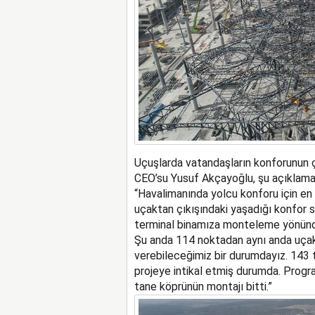
Uçuşlarda vatandaşların konforunun ç
CEO’su Yusuf Akçayoğlu, şu açıklama
“Havalimanında yolcu konforu için en ö
uçaktan çıkışındaki yaşadığı konfor
terminal binamıza monteleme yönünd
Şu anda 114 noktadan aynı anda uça
verebileceğimiz bir durumdayız. 143 
projeye intikal etmiş durumda. Prog
tane köprünün montajı bitti.”