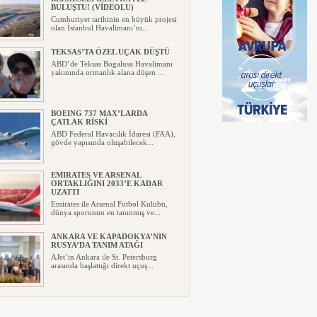
BULUŞTU! (VİDEOLU)
Cumhuriyet tarihinin en büyük projesi
olan İstanbul Havalimanı’nı...
TEKSAS’TA ÖZEL UÇAK DÜŞTÜ
ABD’de Teksas Bogalusa Havalimanı
yakınında ormanlık alana düşen ...
BOEING 737 MAX’LARDA
ÇATLAK RİSKİ
ABD Federal Havacılık İdaresi (FAA),
gövde yapısında oluşabilecek...
EMIRATES VE ARSENAL
ORTAKLIĞINI 2033’E KADAR
UZATTI
Emirates ile Arsenal Futbol Kulübü,
dünya sporunun en tanınmış ve...
ANKARA VE KAPADOKYA’NIN
RUSYA’DA TANIM ATAĞI
AJet’in Ankara ile St. Petersburg
arasında başlattığı direkt uçuş...
AYJET’E AİT EĞİTİM UÇAĞI
KAZA KRIMA UĞRADI