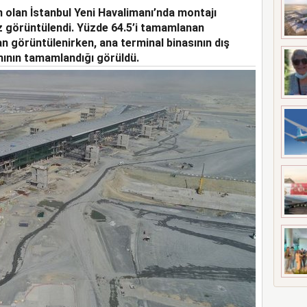
n olan İstanbul Yeni Havalimanı’nda montajı
A 5 MİLYAR 301 MİLYON TL
z görüntülendi. Yüzde 64.5’i tamamlanan
 görüntülenirken, ana terminal binasının dış
smının tamamlandığı görüldü.