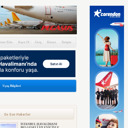
itene Ekle
Kayıt Ol
Giriş
Künye
İletişim
Uçuş Bilgileri
En Son Haberler
İSTANBUL HAVALİMANI
BELGESELİ İZLEYİCİYLE