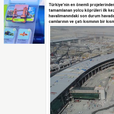
Türkiye’nin en önemli projelerinde
YILIN İLK ALTI AYIND
ZARAR AÇIKLADI
tamamlanan yolcu köprüleri ilk ke
havalimanındaki son durum havadan
camlarının ve çatı kısmının bir kı