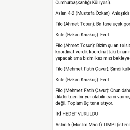
Cumhurbaşkanlığı Külliyesi).
Aslan 4-2 (Mustafa Özkan): Anlaşıldı 
Filo (Ahmet Tosun): Bir tane uçak gön
Kule (Hakan Karakuş): Evet.
Filo (Ahmet Tosun): Bizim şu an telsi
koordinat verdik koordinattaki binanın
yapacak ama bizim ikazımızı bekleyec
Filo (Mehmet Fatih Çavur): Şimdi kalk
Kule (Hakan Karakuş): Evet.
Filo (Mehmet Fatih Çavur): Onun daha 
dikdörtgen bir yer olabilir cami varm
değil. Toplam üç tane atıyor.
İKİ HEDEF VURULDU
Aslan 6 (Müslim Macit): DMPI (istenen