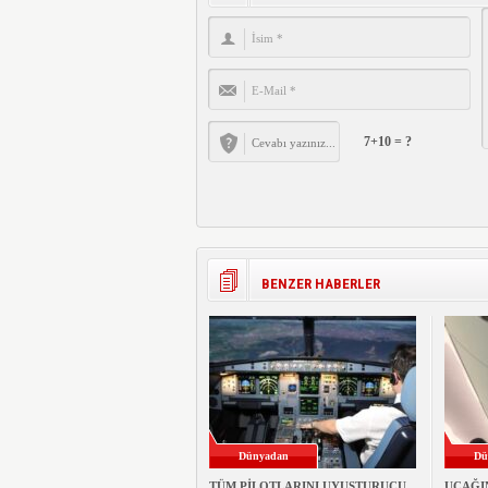
7+10 = ?
BENZER HABERLER
Dünyadan
Dü
TÜM PİLOTLARINI UYUŞTURUCU
UÇAĞI