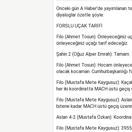
Önceki gün A Haber’de yayımlanan tel
diyaloglar özetle şöyle:
FORSLU UÇAK TARİFİ
Filo (Ahmet Tosun): Önleyeceğiniz uç
önleyeceğiniz uçağı tarif edeceğiz.
Şahin 2 (Oğuz Alper Emrah): Tamam.
Filo (Ahmet Tosun): Hocam önleyece
olacak kocaman. Cumhurbaşkanlığı for
Filo (Mustafa Mete Kaygusuz): Kaçak
her iki koordinatta MACH üstü geçiş 
Filo (Mustafa Mete Kaygusuz): Aslan 4
bitene kadar MACH üstü geçiş üzeri
Aslan 4-2 (Mustafa Özkan): Koordinatı
Filo (Mustafa Mete Kaygusuz): 3955