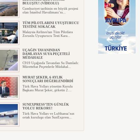
BULUŞTU! (VİDEOLU)
Cumhuriyet tarihinin en büyük projesi
olan İstanbul Havalimanı’nı...
TÜM PİLOTLARINI UYUŞTURUCU
TESTİNE SOKACAK
Malaysia Airlines'tan Tüm Pilotlara
Zorunlu Uyuşturucu Testi Kara...
UÇAĞIN TAVANINDAN
DAMLAYAN SUYA PEÇETELİ
MÜDAHALE
C919 Uçağında Tavandan Su Damladı:
Mürettebat Peçetelerle Müdahal...
MURAT ŞEKER, 6 AYLIK
SONUÇLARI DEĞERLENDİRDİ
Türk Hava Yolları yönetim Kurulu
Başkanı Murat Şeker, şirketin 2....
SUNEXPRESS’TEN GÜNLÜK
YOLCU REKORU!
Türk Hava Yolları ve Lufthansa’nın
ortak kuruluşu olan SunExpress...
IBERYA HAVAYOLLARI GÜNEŞ
TUTULMASI İÇİN ÖZEL UÇUŞ
DÜZENLİYOR