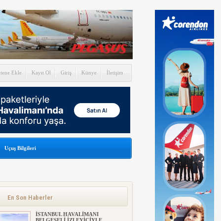
itene Ekle
Kayıt Ol
Giriş
Künye
İletişim
Uçuş Bilgileri
En Son Haberler
İSTANBUL HAVALİMANI
BELGESELİ İZLEYİCİYLE