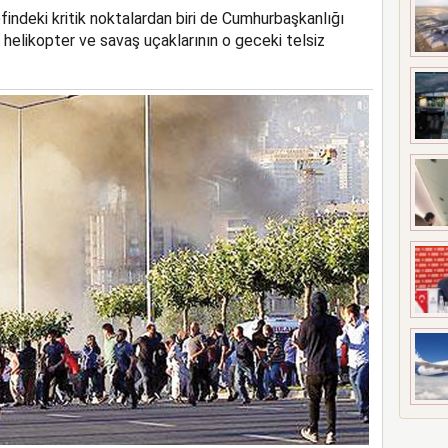
ndeki kritik noktalardan biri de Cumhurbaşkanlığı
UÇAĞI KAZA KRIMA UĞRADI
 helikopter ve savaş uçaklarının o geceki telsiz