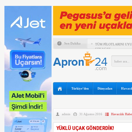
Son Dakika
TÜM PİLOTLARINI UY
SOKACAK
UÇAĞIN TAVANINDAN 
MÜDAHALE
MURAT ŞEKER, 6 AYLI
DEĞERLENDİRDİ
SUNEXPRESS’TEN GÜN
IBERYA HAVAYOLLARI 
Türkiye’den
Dünyadan
Havacıl
ÖZEL UÇUŞ DÜZENLİY
TEKSAS’TA ÖZEL UÇAK
BOEING 737 MAX’LARD
admin
31 Ağustos 2016
Havacılık Haber
EMIRATES VE ARSENAL 
KADAR UZATTI
YÜKLÜ UÇAK GÖNDERDİK!
ANKARA VE KAPADOKY
ATAĞI