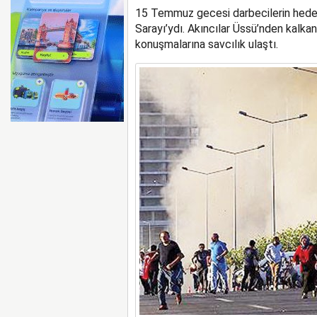
15 Temmuz gecesi darbecilerin hedefi
AYJET’E AİT EĞİTİM 
Sarayı’ydı. Akıncılar Üssü’nden kalkan
konuşmalarına savcılık ulaştı.