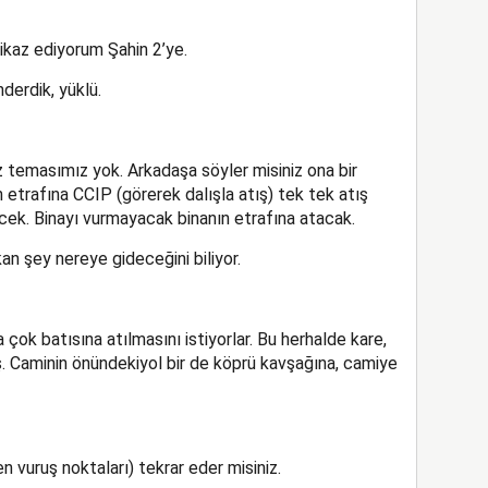
ikaz ediyorum Şahin 2’ye.
derdik, yüklü.
z temasımız yok. Arkadaşa söyler misiniz ona bir
 etrafına CCIP (görerek dalışla atış) tek tek atış
ek. Binayı vurmayacak binanın etrafına atacak.
an şey nereye gideceğini biliyor.
çok batısına atılmasını istiyorlar. Bu herhalde kare,
ış. Caminin önündekiyol bir de köprü kavşağına, camiye
 vuruş noktaları) tekrar eder misiniz.