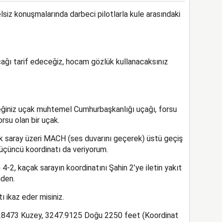
siz konuşmalarında darbeci pilotlarla kule arasındaki
ağı tarif edeceğiz, hocam gözlük kullanacaksınız
ğiniz uçak muhtemel Cumhurbaşkanlığı uçağı, forsu
su olan bir uçak.
 saray üzeri MACH (ses duvarını geçerek) üstü geçiş
üçüncü koordinatı da veriyorum.
-2, kaçak sarayın koordinatını Şahin 2’ye iletin yakıt
nden.
 ikaz eder misiniz.
.8473 Kuzey, 3247.9125 Doğu 2250 feet (Koordinat