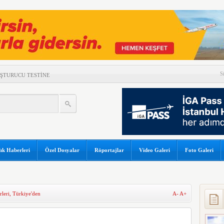
S
UŞTURUCU TESTİNE
DAMLAYAN SUYA PEÇETELİ
K SONUÇLARI
LÜK YOLCU REKORU!
GÜNEŞ TUTULMASI İÇİN
ık Haberleri
Özel Dosyalar
Röportajlar
Video Galeri
Foto Galeri
OR
 DÜŞTÜ
A ÇATLAK RİSKİ
leri
,
Türkiye'den
A-
A+
ORTAKLIĞINI 2033’E
A’NIN RUSYA’DA TANIM