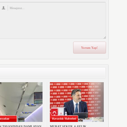
nyadan
Havacılık Haberleri
N TAVANINDAN DAMLAYAN
MURAT ŞEKER, 6 AYLIK